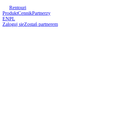
Rentouri
Produkt
Cennik
Partnerzy
EN
PL
Zaloguj się
Zostań partnerem
Jeden system zamiast excela, POS i strony.